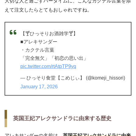
大切な人と過ごすバータイムに、こんなカクテル言葉を添
えて注文したらとてもおしゃれですね。
【🍸ひっそりお酒雑学🍸】
■アレキサンダー
・カクテル言葉
「完全無欠」「初恋の思い出」
pic.twitter.com/rtAtpTP9yq
— ひっそり食堂【こめじぃ】 (@komeji_hissori)
January 17, 2026
英国王妃アレクサンドラに由来する歴史
アレキサンダーの名前は、
英国王妃アレクサンドラに由来