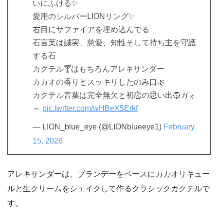
いにふける✨️
愛用のシルバーLIONリング✨️
右目にサファイアを埋め込んでる
石言葉は誠実、慈愛、知性そして持ち主を守護
する石
カクテル🍸はもちろんアレキサンダー
カカオの香りとスッキリしたのみ口🌿
カクテル言葉は完全無欠と初恋の思い出🦁ガォ
～
pic.twitter.com/wHBeX5Erkf
— LION_blue_eye (@LIONblueeye1)
February
15, 2026
アレキサンダーは、ブランデーをベースにカカオリキュー
ルと生クリームをシェイクして作るクラシックカクテルで
す。