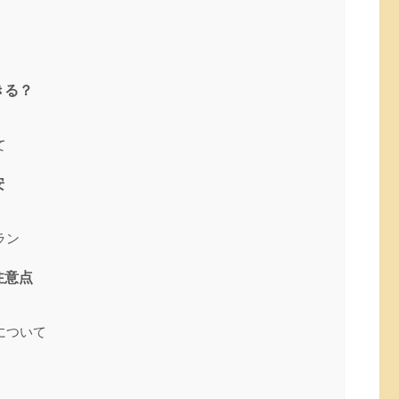
きる？
て
安
ラン
注意点
について