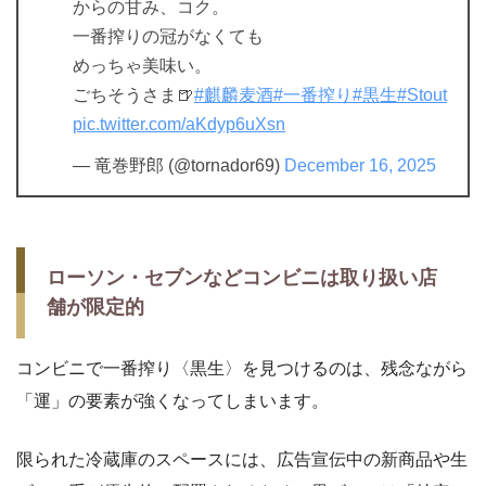
からの甘み、コク。
一番搾りの冠がなくても
めっちゃ美味い。
ごちそうさま🍺
#麒麟麦酒
#一番搾り
#黒生
#Stout
pic.twitter.com/aKdyp6uXsn
— 竜巻野郎 (@tornador69)
December 16, 2025
ローソン・セブンなどコンビニは取り扱い店
舗が限定的
コンビニで一番搾り〈黒生〉を見つけるのは、残念ながら
「運」の要素が強くなってしまいます。
限られた冷蔵庫のスペースには、広告宣伝中の新商品や生