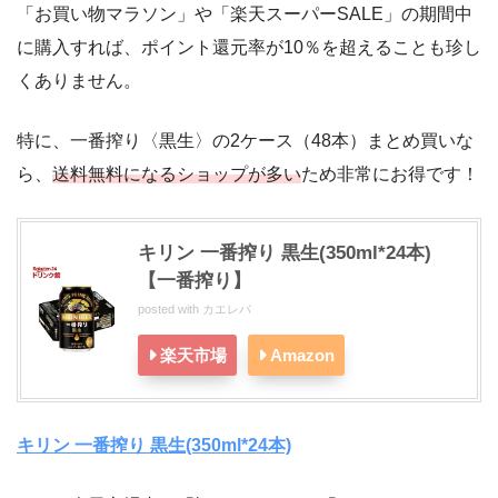
「お買い物マラソン」や「楽天スーパーSALE」の期間中
に購入すれば、ポイント還元率が10％を超えることも珍し
くありません。
特に、一番搾り〈黒生〉の2ケース（48本）まとめ買いな
ら、
送料無料になるショップが多い
ため非常にお得です！
キリン 一番搾り 黒生(350ml*24本)
【一番搾り】
posted with
カエレバ
楽天市場
Amazon
キリン 一番搾り 黒生(350ml*24本)