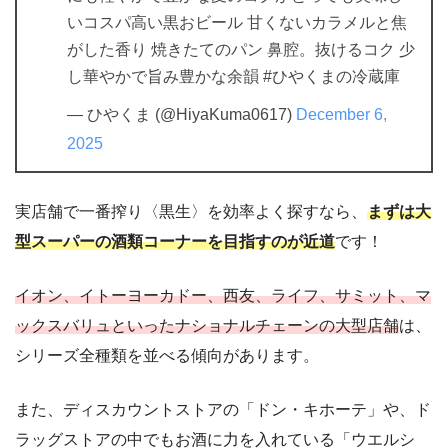
いコスパ高い黒おビール 甘くないカラメルと焦
がした香り 焼きたてのパン 鼻腔。抜けるコク 少
し華やかで旨み豊かな余韻 #ひやくまの冷蔵庫
— ひやくま (@HiyaKuma0617)
December 6,
2025
実店舗で一番搾り〈黒生〉を効率よく探すなら、
まずは大
型スーパーの酒類コーナーを目指すのが近道
です！
イオン、イトーヨーカドー、西友、ライフ、サミット、マ
ックスバリュといったナショナルチェーンの大型店舗
は、
シリーズ全種類を並べる傾向があります。
また、ディスカウントストアの「ドン・キホーテ」や、ド
ラッグストアの中でもお酒に力を入れている「ウエルシ