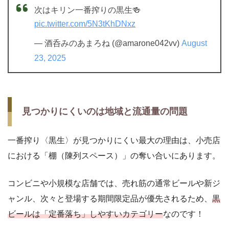
次はキリン一番搾りの黒生🍻
pic.twitter.com/5N3tKhDNxz
— 酒呑みのあまろね (@amarone042vv)
August
23, 2025
見つかりにくいのは地域と流通量の問題
一番搾り〈黒生〉が見つかりにくい最大の理由は、小売店
における「棚（陳列スペース）」の奪い合いにあります。
コンビニや小規模な店舗では、売れ筋の通常ビールや新ジ
ャンル、次々と登場する期間限定品が優先されるため、
黒
ビールは「定番落ち」しやすいカテゴリー
なのです！