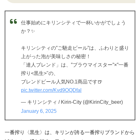
仕事始めにキリンシティで一杯いかがでしょう
か？✨
キリンシティの”ご馳走ビール”は、ふわりと盛り
上がった泡が美味しさの秘密！
「達人ブレンド」は、”ブラウマイスター”×”一番
搾り<黒生>"の、
ブレンドビール人気NO.1商品です🍺
pic.twitter.com/Kvd9OQDfal
— キリンシティ / Kirin-City (@KirinCity_beer)
January 6, 2025
一番搾り〈黒生〉は、キリンが誇る一番搾りブランドから