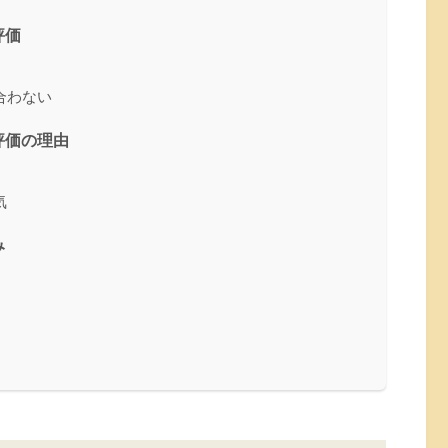
評価
合わない
評価の理由
気
み