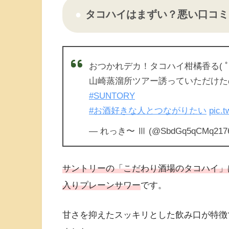
タコハイはまずい？悪い口コミ
おつかれデカ！タコハイ柑橘香る( ﾟ∀ﾟ)
山崎蒸溜所ツアー誘っていただけたの
#SUNTORY
#お酒好きな人とつながりたい
pic.
— れっき〜 Ⅲ (@SbdGq5qCMq217
サントリーの「こだわり酒場のタコハイ」は
入りプレーンサワー
です。
甘さを抑えたスッキリとした飲み口が特徴