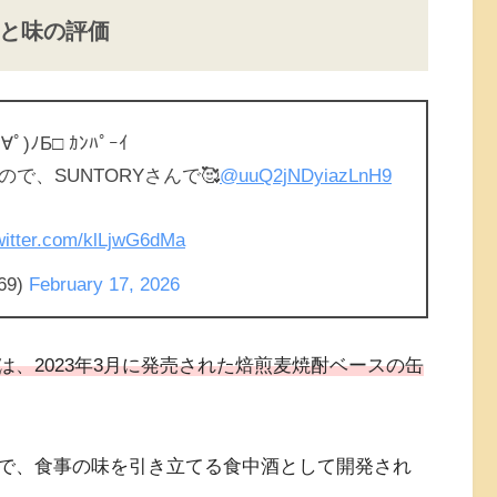
と味の評価
ﾉБ□ ｶﾝﾊﾟｰｲ
で、SUNTORYさんで🥰
@uuQ2jNDyiazLnH9
twitter.com/klLjwG6dMa
69)
February 17, 2026
、2023年3月に発売された焙煎麦焼酎ベースの缶
で、食事の味を引き立てる食中酒として開発され